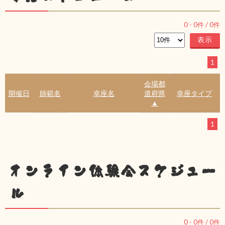
0
-
0
件 /
0
件
1
会場都
開催日
師範名
幸座名
道府県
幸座タイプ
▲
1
オンライン体験会スケジュー
ル
0
-
0
件 /
0
件