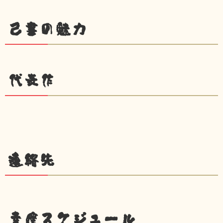
己書の魅力
代表作
連絡先
幸座スケジュール