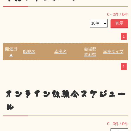
0
-
0
件 /
0
件
1
開催日
会場都
師範名
幸座名
幸座タイプ
▲
道府県
1
オンライン体験会スケジュー
ル
0
-
0
件 /
0
件