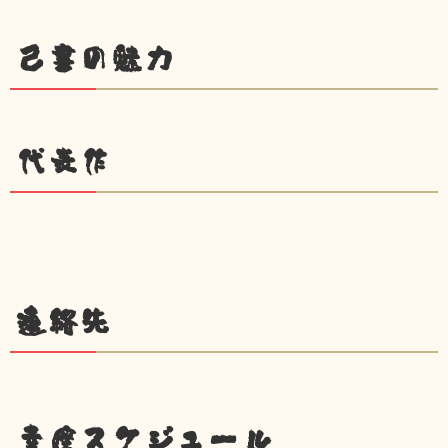
己書の魅力
代表作
連絡先
幸座スケジュール