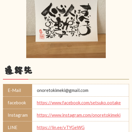
連絡先
E-Mail
onoretokimeki@gmail.com
facebook
https://www.facebook.com/setsuko.ootake
Instagram
https://www.instagram.com/onoretokimeki
LINE
https://lin.ee/vTYGeWG