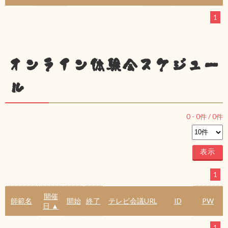
1
オンライン体験会スケジュー
ル
0
-
0
件 /
0
件
1
開催
師範名
開始
終了
テレビ会議URL
ID
PW
日 ▲
1