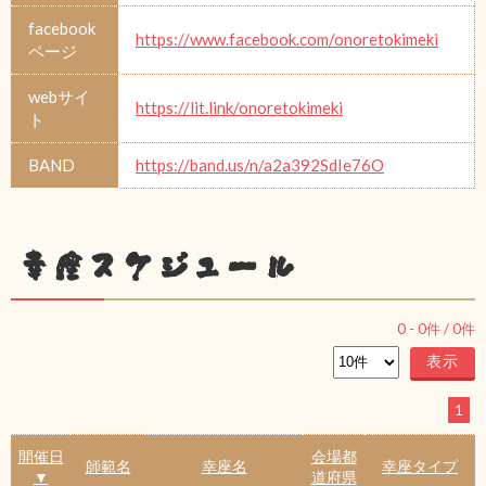
facebook
https://www.facebook.com/onoretokimeki
ページ
webサイ
https://lit.link/onoretokimeki
ト
BAND
https://band.us/n/a2a392SdIe76O
幸座スケジュール
0
-
0
件 /
0
件
1
開催日
会場都
師範名
幸座名
幸座タイプ
▼
道府県