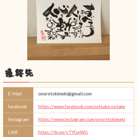
連絡先
E-Mail
onoretokimeki@gmail.com
facebook
https://www.facebook.com/setsuko.ootake
Instagram
https://www.instagram.com/onoretokimeki
LINE
https://lin.ee/vTYGeWG