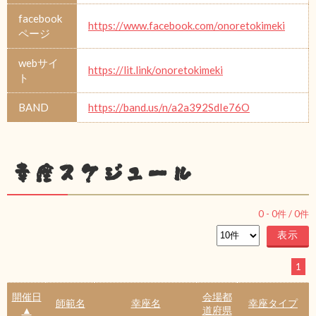
facebook
https://www.facebook.com/onoretokimeki
ページ
webサイ
https://lit.link/onoretokimeki
ト
BAND
https://band.us/n/a2a392SdIe76O
幸座スケジュール
0
-
0
件 /
0
件
1
開催日
会場都
師範名
幸座名
幸座タイプ
▲
道府県