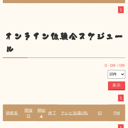
1
オンライン体験会スケジュー
ル
0
-
0
件 /
0
件
1
開催
開始
師範名
終了
テレビ会議URL
ID
PW
日
▲
1