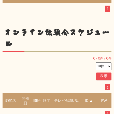
1
オンライン体験会スケジュー
ル
0
-
0
件 /
0
件
1
開催
師範名
開始
終了
テレビ会議URL
ID ▲
PW
日
1