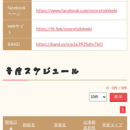
facebook
https://www.facebook.com/onoretokimeki
ページ
webサイ
https://lit.link/onoretokimeki
ト
BAND
https://band.us/n/a2a392SdIe76O
幸座スケジュール
0
-
0
件 /
0
件
1
開催日
会場都
師範名
幸座名
幸座タイプ
▲
道府県