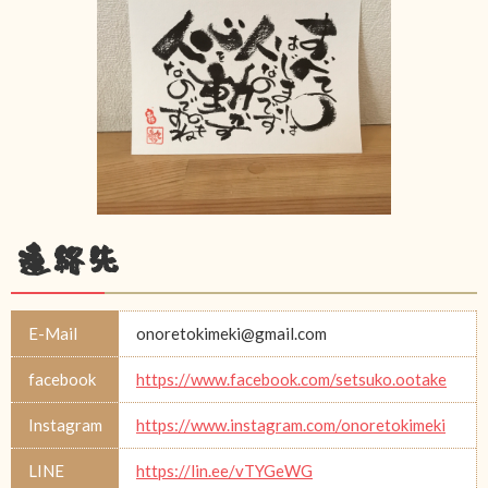
連絡先
E-Mail
onoretokimeki@gmail.com
facebook
https://www.facebook.com/setsuko.ootake
Instagram
https://www.instagram.com/onoretokimeki
LINE
https://lin.ee/vTYGeWG