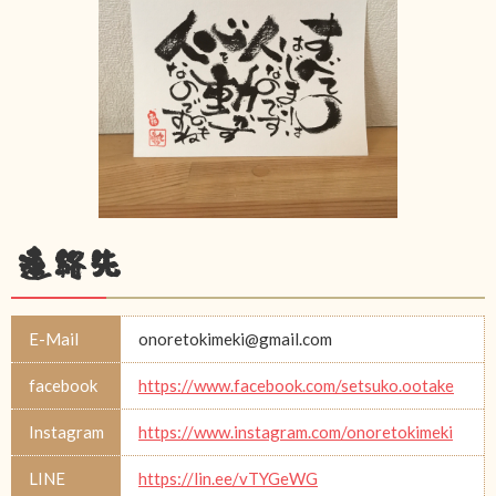
連絡先
E-Mail
onoretokimeki@gmail.com
facebook
https://www.facebook.com/setsuko.ootake
Instagram
https://www.instagram.com/onoretokimeki
LINE
https://lin.ee/vTYGeWG