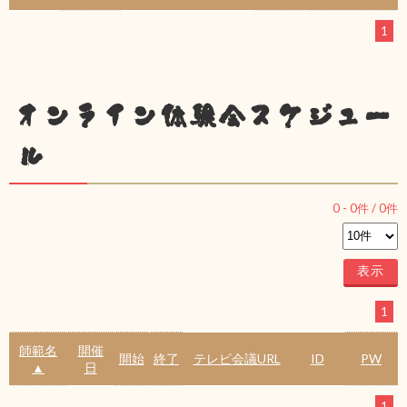
1
オンライン体験会スケジュー
ル
0
-
0
件 /
0
件
1
師範名
開催
開始
終了
テレビ会議URL
ID
PW
▲
日
1