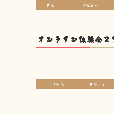
開催日
師範名 ▲
オンライン体験会ス
師範名
開催日 ▲