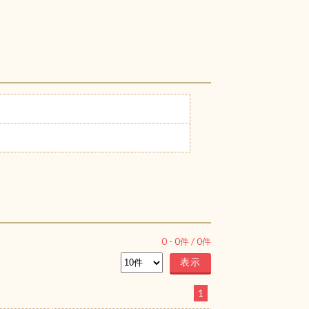
0
-
0
件 /
0
件
1