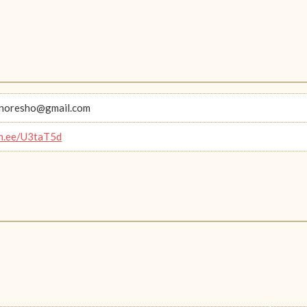
onoresho@gmail.com
lin.ee/U3taT5d