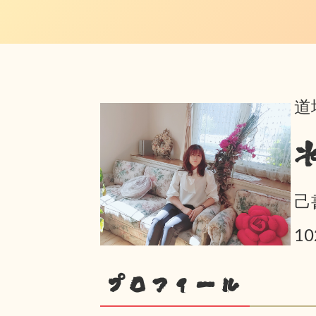
道
己
1
プロフィール