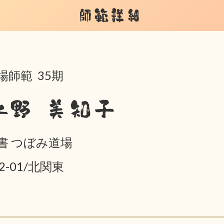
師範詳細
場師範 35期
水野 美知子
書 つぼみ道場
02-01/北関東