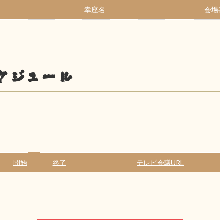
幸座名
会場
ケジュール
開始
終了
テレビ会議URL