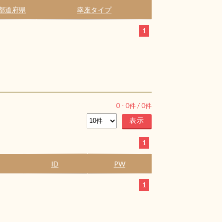
都道府県
幸座タイプ
1
0
-
0
件 /
0
件
1
ID
PW
1