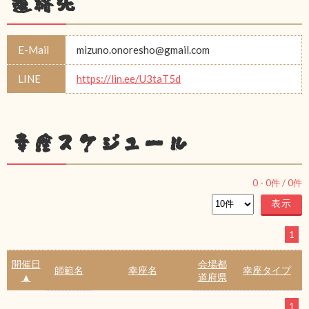
連絡先
E-Mail
mizuno.onoresho@gmail.com
LINE
https://lin.ee/U3taT5d
幸座スケジュール
0
-
0
件 /
0
件
1
開催日
会場都
師範名
幸座名
幸座タイプ
▲
道府県
1