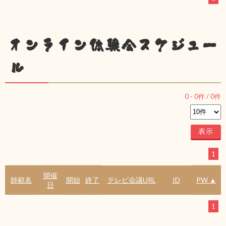
オンライン体験会スケジュー
ル
0
-
0
件 /
0
件
1
開催
師範名
開始
終了
テレビ会議URL
ID
PW ▲
日
1