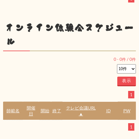
オンライン体験会スケジュー
ル
0
-
0
件 /
0
件
1
開催
テレビ会議URL
師範名
開始
終了
ID
PW
日
▲
1