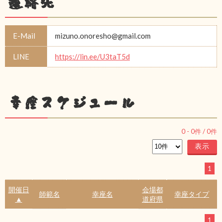
連絡先
E-Mail
mizuno.onoresho@gmail.com
LINE
https://lin.ee/U3taT5d
幸座スケジュール
0
-
0
件 /
0
件
1
開催日
会場都
師範名
幸座名
幸座タイプ
▲
道府県
1