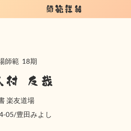
師範詳細
場師範 18期
木村 友哉
書 楽友道場
04-05/豊田みよし