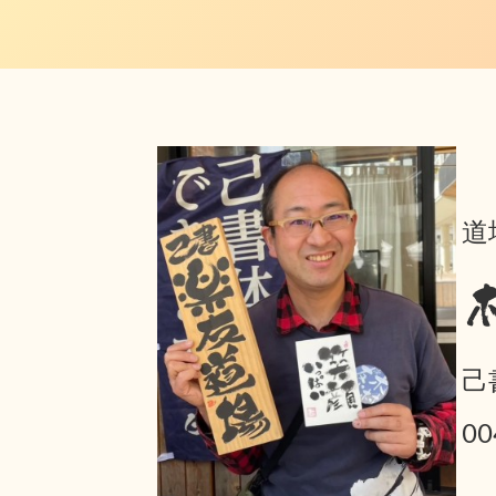
道
己
0