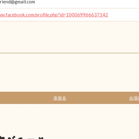
riend@gmail.com
ww.facebook.com/profile.php?id=100069966637142
幸座名
会場