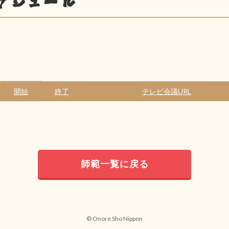
ケジュール
開始
終了
テレビ会議URL
師範一覧に戻る
© Onore Sho Nippon