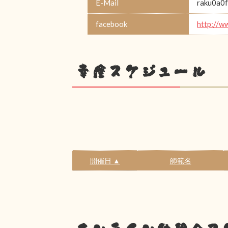
E-Mail
raku0a0f
facebook
http://w
幸座スケジュール
開催日 ▲
師範名