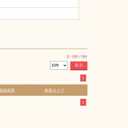
0
-
0
件 /
0
件
1
都道府県
幸座タイプ
1