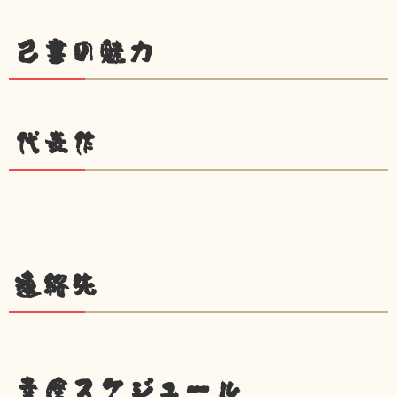
己書の魅力
代表作
連絡先
幸座スケジュール