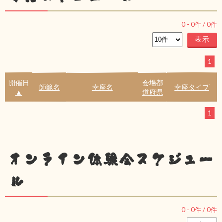
0
-
0
件 /
0
件
1
開催日
会場都
師範名
幸座名
幸座タイプ
▲
道府県
1
オンライン体験会スケジュー
ル
0
-
0
件 /
0
件