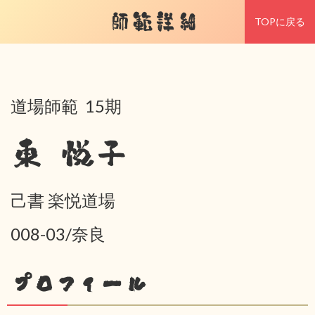
師範詳細
TOPに戻る
道場師範 15期
東 悦子
己書 楽悦道場
008-03/奈良
プロフィール