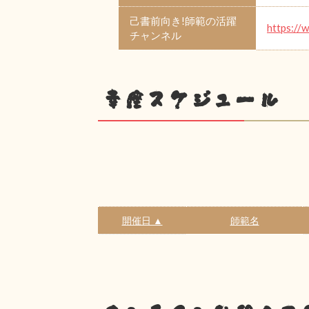
己書前向き!師範の活躍
https:/
チャンネル
幸座スケジュール
開催日 ▲
師範名