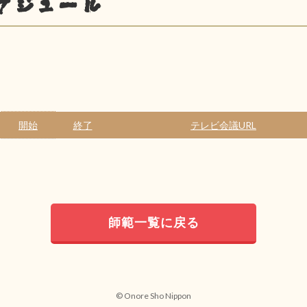
ケジュール
開始
終了
テレビ会議URL
師範一覧に戻る
© Onore Sho Nippon