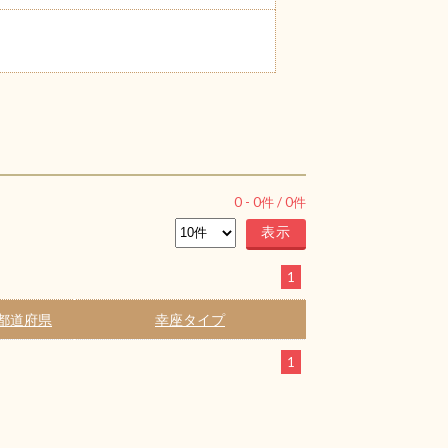
0
-
0
件 /
0
件
1
都道府県
幸座タイプ
1