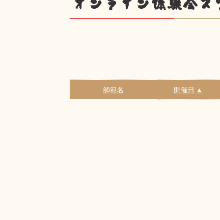
オンライン体験会ス
師範名
開催日 ▲