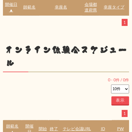
開催日
会場都
師範名
幸座名
幸座タイプ
▲
道府県
1
オンライン体験会スケジュー
ル
0
-
0
件 /
0
件
1
師範名
開催
開始
終了
テレビ会議URL
ID
PW
▲
日