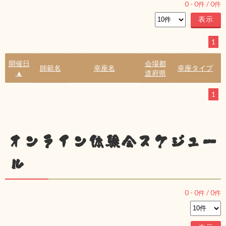
0
-
0
件 /
0
件
1
開催日
会場都
師範名
幸座名
幸座タイプ
▲
道府県
1
オンライン体験会スケジュー
ル
0
-
0
件 /
0
件