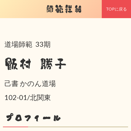
師範詳細
TOPに戻る
道場師範 33期
飯村 勝子
己書 かのん道場
102-01/北関東
プロフィール