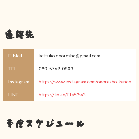
連絡先
E-Mail
katsuko.onoresho@gmail.com
TEL
090-5769-0803
Instagram
https://www.instagram.com/onoresho_kanon
LINE
https://lin.ee/Efs52w3
幸座スケジュール