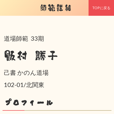
師範詳細
TOPに戻る
道場師範 33期
飯村 勝子
己書 かのん道場
102-01/北関東
プロフィール