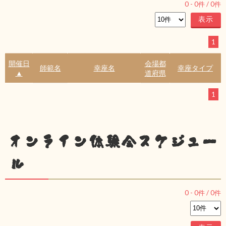
0
-
0
件 /
0
件
1
開催日
会場都
師範名
幸座名
幸座タイプ
▲
道府県
1
オンライン体験会スケジュー
ル
0
-
0
件 /
0
件