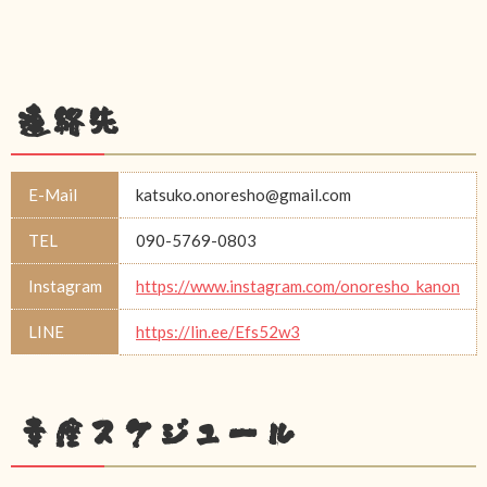
連絡先
E-Mail
katsuko.onoresho@gmail.com
TEL
090-5769-0803
Instagram
https://www.instagram.com/onoresho_kanon
LINE
https://lin.ee/Efs52w3
幸座スケジュール