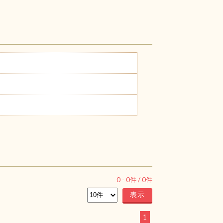
0
-
0
件 /
0
件
1