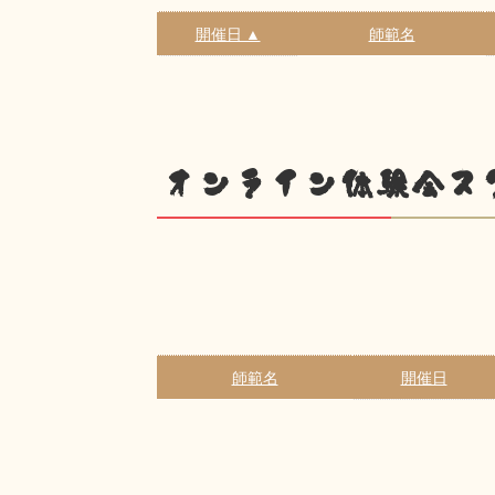
開催日 ▲
師範名
オンライン体験会ス
師範名
開催日