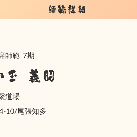
師範詳細
席師範 7期
小玉 義昭
繋道場
04-10/尾張知多