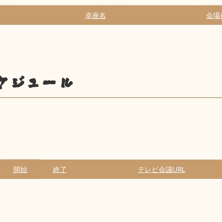
幸座名
会場
ケジュール
開始
終了
テレビ会議URL