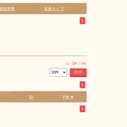
都道府県
幸座タイプ
1
0
-
0
件 /
0
件
1
ID
PW ▼
1