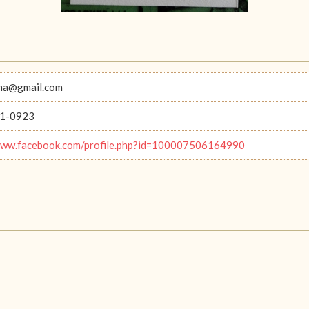
ma@gmail.com
1-0923
www.facebook.com/profile.php?id=100007506164990