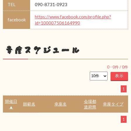
TEL
090-8731-0923
https://www.facebook.com/profile.php?
facebook
id=100007506164990
幸座スケジュール
0
-
0
件 /
0
件
1
開催日
会場都
師範名
幸座名
幸座タイプ
▲
道府県
1