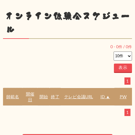
オンライン体験会スケジュー
ル
0
-
0
件 /
0
件
1
開催
師範名
開始
終了
テレビ会議URL
ID ▲
PW
日
1