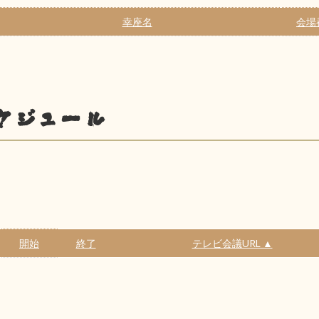
幸座名
会場
ケジュール
開始
終了
テレビ会議URL ▲