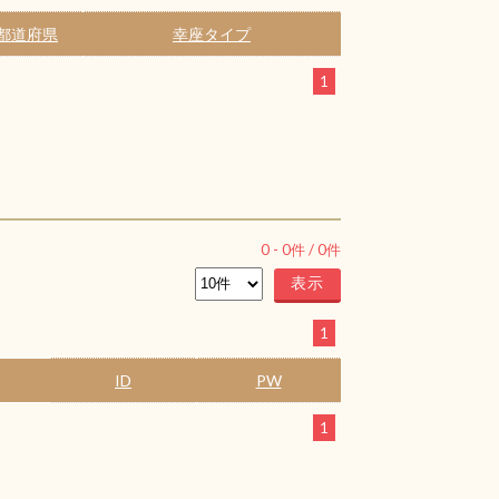
都道府県
幸座タイプ
1
0
-
0
件 /
0
件
1
ID
PW
1