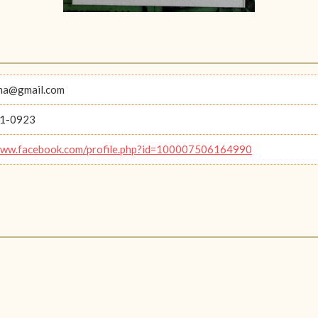
ma@gmail.com
1-0923
www.facebook.com/profile.php?id=100007506164990