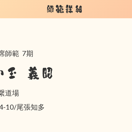
師範詳細
席師範 7期
小玉 義昭
繋道場
04-10/尾張知多