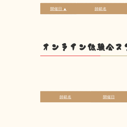
開催日 ▲
師範名
オンライン体験会ス
師範名
開催日