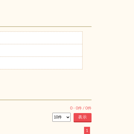
0
-
0
件 /
0
件
1