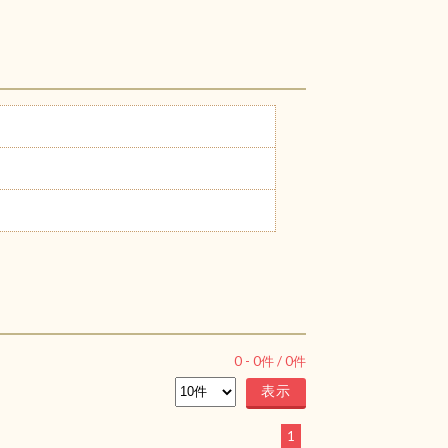
0
-
0
件 /
0
件
1