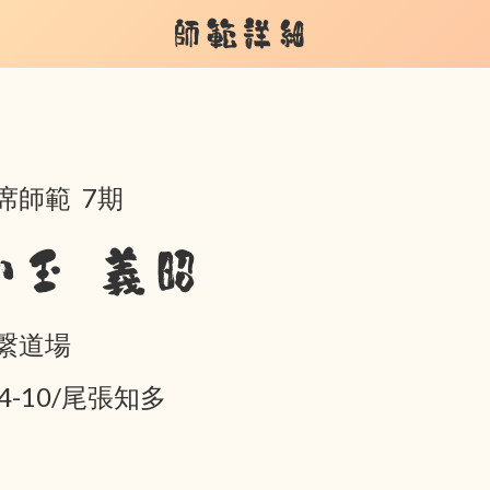
師範詳細
席師範 7期
小玉 義昭
繋道場
04-10/尾張知多