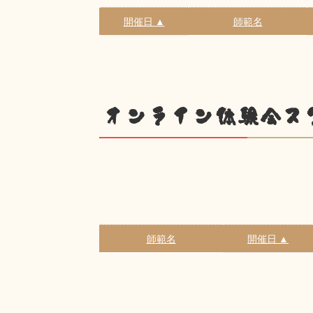
開催日 ▲
師範名
オンライン体験会ス
師範名
開催日 ▲