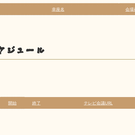
幸座名
会場
ケジュール
開始
終了
テレビ会議URL