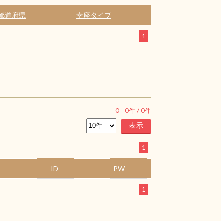
都道府県
幸座タイプ
1
0
-
0
件 /
0
件
1
ID
PW
1