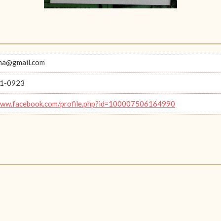
ma@gmail.com
1-0923
www.facebook.com/profile.php?id=100007506164990