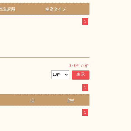
都道府県
幸座タイプ
1
0
-
0
件 /
0
件
1
ID
PW
1