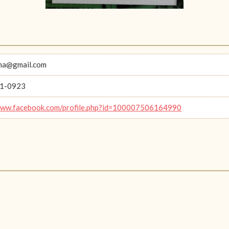
ma@gmail.com
1-0923
www.facebook.com/profile.php?id=100007506164990