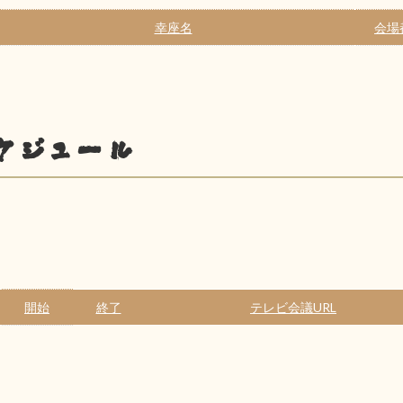
幸座名
会場
ケジュール
開始
終了
テレビ会議URL