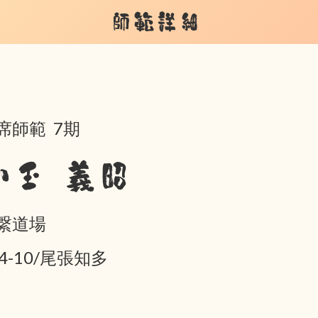
師範詳細
席師範 7期
小玉 義昭
繋道場
04-10/尾張知多