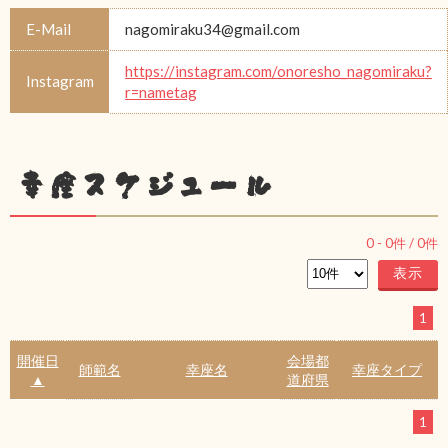
E-Mail
nagomiraku34@gmail.com
https://instagram.com/onoresho_nagomiraku?
Instagram
r=nametag
幸座スケジュール
0
-
0
件 /
0
件
1
開催日
会場都
師範名
幸座名
幸座タイプ
▲
道府県
1