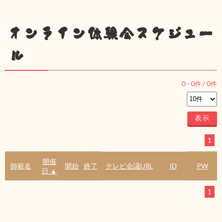
オンライン体験会スケジュー
ル
0
-
0
件 /
0
件
1
開催
師範名
開始
終了
テレビ会議URL
ID
PW
日 ▲
1