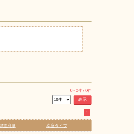
0
-
0
件 /
0
件
1
都道府県
幸座タイプ