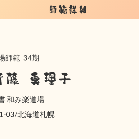
師範詳細
場師範 34期
斉藤 真理子
書 和み楽道場
01-03/北海道札幌