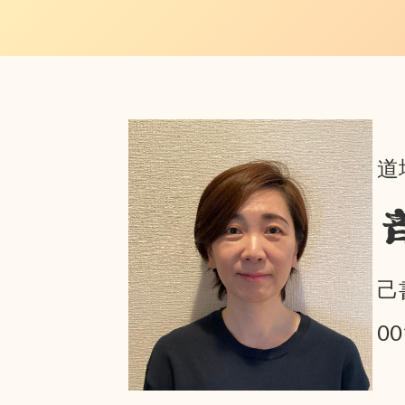
道
己
0