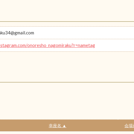
aku34@gmail.com
instagram.com/onoresho_nagomiraku?r=nametag
幸座名 ▲
会場