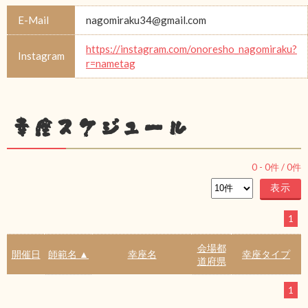
E-Mail
nagomiraku34@gmail.com
https://instagram.com/onoresho_nagomiraku?
Instagram
r=nametag
幸座スケジュール
0
-
0
件 /
0
件
1
会場都
開催日
師範名 ▲
幸座名
幸座タイプ
道府県
1