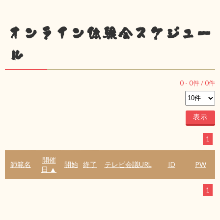
オンライン体験会スケジュー
ル
0
-
0
件 /
0
件
1
開催
師範名
開始
終了
テレビ会議URL
ID
PW
日 ▲
1