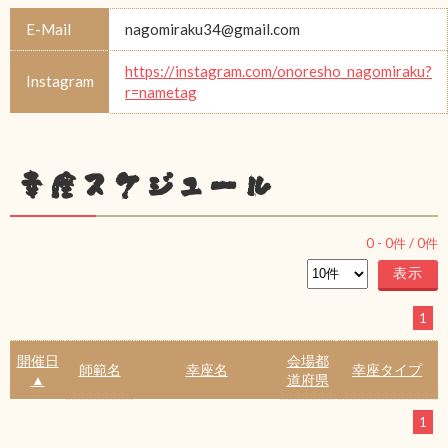
E-Mail
nagomiraku34@gmail.com
https://instagram.com/onoresho_nagomiraku?
Instagram
r=nametag
幸座スケジュール
0
-
0
件 /
0
件
1
開催日
会場都
師範名
幸座名
幸座タイプ
▲
道府県
1