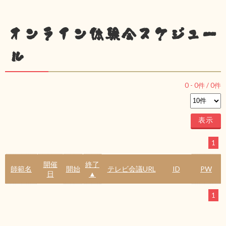
オンライン体験会スケジュー
ル
0
-
0
件 /
0
件
1
開催
終了
師範名
開始
テレビ会議URL
ID
PW
日
▲
1