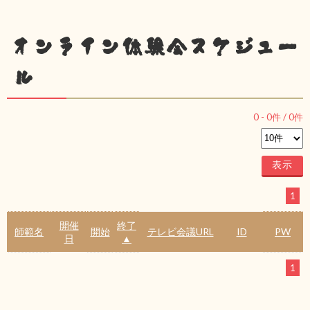
オンライン体験会スケジュー
ル
0
-
0
件 /
0
件
1
開催
終了
師範名
開始
テレビ会議URL
ID
PW
日
▲
1