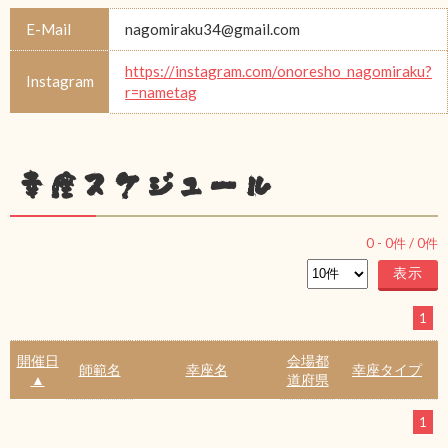
E-Mail
nagomiraku34@gmail.com
https://instagram.com/onoresho_nagomiraku?
Instagram
r=nametag
幸座スケジュール
0
-
0
件 /
0
件
1
開催日
会場都
師範名
幸座名
幸座タイプ
▲
道府県
1