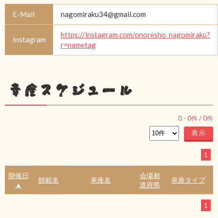
E-Mail
nagomiraku34@gmail.com
https://instagram.com/onoresho_nagomiraku?
Instagram
r=nametag
幸座スケジュール
0
-
0
件 /
0
件
1
開催日
会場都
師範名
幸座名
幸座タイプ
▲
道府県
1