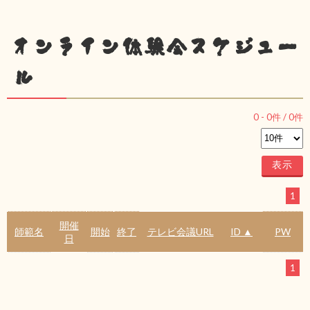
オンライン体験会スケジュー
ル
0
-
0
件 /
0
件
1
開催
師範名
開始
終了
テレビ会議URL
ID ▲
PW
日
1