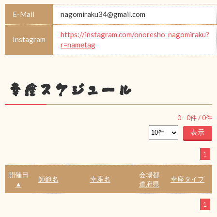
E-Mail
nagomiraku34@gmail.com
https://instagram.com/onoresho_nagomiraku?
Instagram
r=nametag
幸座スケジュール
0
-
0
件 /
0
件
1
開催日
会場都
師範名
幸座名
幸座タイプ
▲
道府県
1