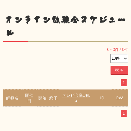
オンライン体験会スケジュー
ル
0
-
0
件 /
0
件
1
開催
テレビ会議URL
師範名
開始
終了
ID
PW
日
▲
1