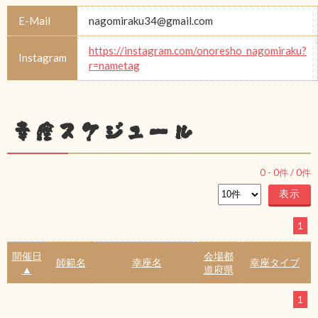
E-Mail
nagomiraku34@gmail.com
https://instagram.com/onoresho_nagomiraku?
Instagram
r=nametag
幸座スケジュール
0
-
0
件 /
0
件
1
開催日
会場都
師範名
幸座名
幸座タイプ
▲
道府県
1