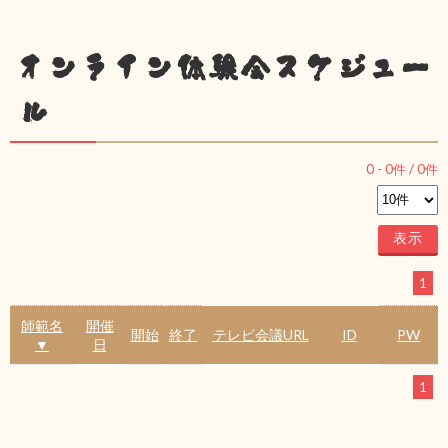
オンライン体験会スケジュー
ル
0
-
0
件 /
0
件
1
師範名
開催
開始
終了
テレビ会議URL
ID
PW
▼
日
1