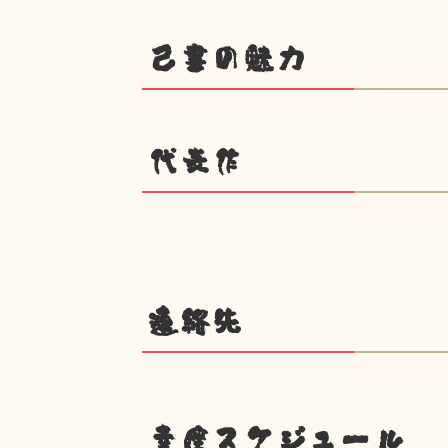
己書の魅力
代表作
連絡先
幸座スケジュール