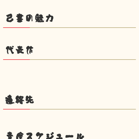
己書の魅力
代表作
連絡先
幸座スケジュール