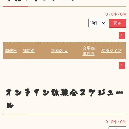
0
-
0
件 /
0
件
1
会場都
開催日
師範名
幸座名 ▲
幸座タイプ
道府県
1
オンライン体験会スケジュー
ル
0
-
0
件 /
0
件