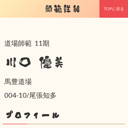
師範詳細
TOPに戻る
道場師範 11期
川口 優美
馬豊道場
004-10/尾張知多
プロフィール