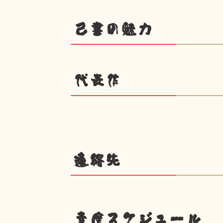
己書の魅力
代表作
連絡先
幸座スケジュール