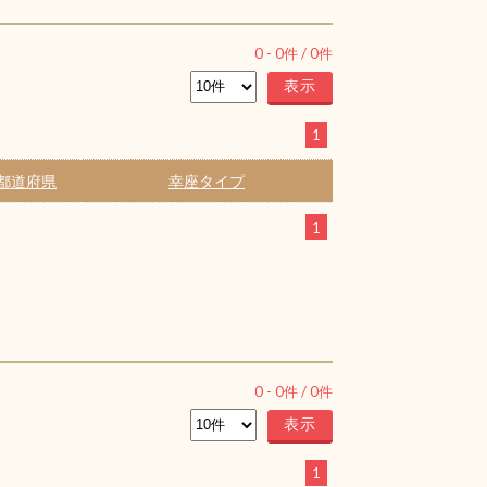
0
-
0
件 /
0
件
1
都道府県
幸座タイプ
1
0
-
0
件 /
0
件
1