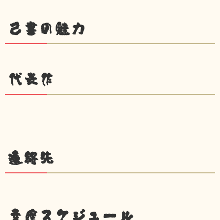
己書の魅力
代表作
連絡先
幸座スケジュール