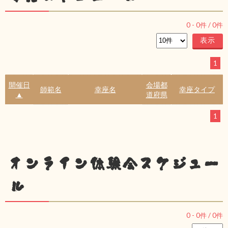
0
-
0
件 /
0
件
1
開催日
会場都
師範名
幸座名
幸座タイプ
▲
道府県
1
オンライン体験会スケジュー
ル
0
-
0
件 /
0
件