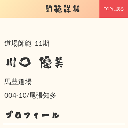
師範詳細
TOPに戻る
道場師範 11期
川口 優美
馬豊道場
004-10/尾張知多
プロフィール