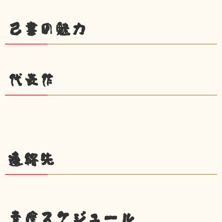
己書の魅力
代表作
連絡先
幸座スケジュール