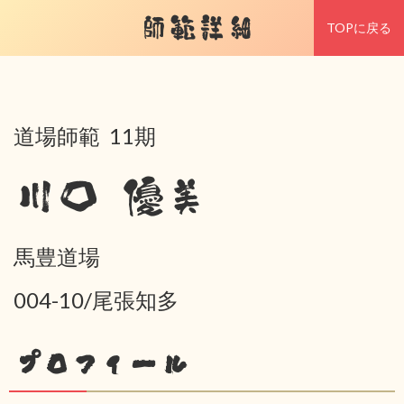
師範詳細
TOPに戻る
道場師範 11期
川口 優美
馬豊道場
004-10/尾張知多
プロフィール