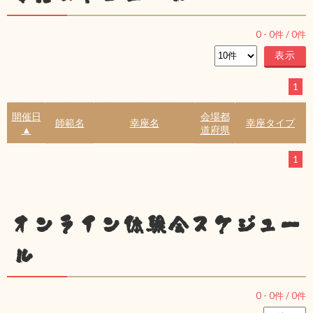
0
-
0
件 /
0
件
1
開催日
会場都
師範名
幸座名
幸座タイプ
▲
道府県
1
オンライン体験会スケジュー
ル
0
-
0
件 /
0
件