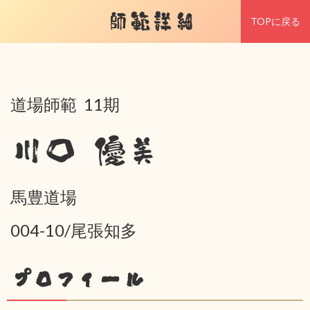
師範詳細
TOPに戻る
道場師範 11期
川口 優美
馬豊道場
004-10/尾張知多
プロフィール