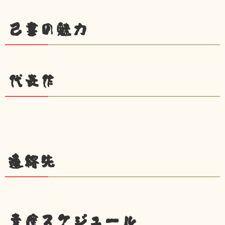
己書の魅力
代表作
連絡先
幸座スケジュール