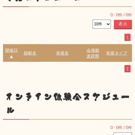
0
-
0
件 /
0
件
1
開催日
会場都
師範名
幸座名
幸座タイプ
▲
道府県
1
オンライン体験会スケジュー
ル
0
-
0
件 /
0
件