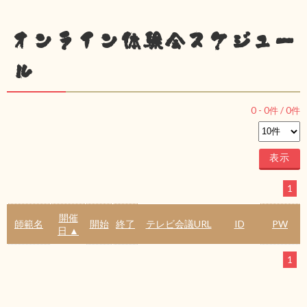
オンライン体験会スケジュー
ル
0
-
0
件 /
0
件
1
開催
師範名
開始
終了
テレビ会議URL
ID
PW
日 ▲
1