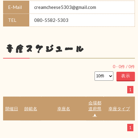
E-Mail
creamcheese5303@gmail.com
TEL
080-5582-5303
幸座スケジュール
0
-
0
件 /
0
件
1
会場都
開催日
師範名
幸座名
道府県
幸座タイプ
▲
1