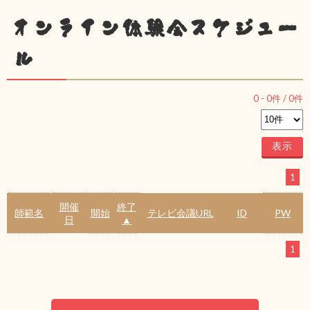
オンライン体験会スケジュー
ル
0
-
0
件 /
0
件
1
開催
終了
師範名
開始
テレビ会議URL
ID
PW
日
▲
1