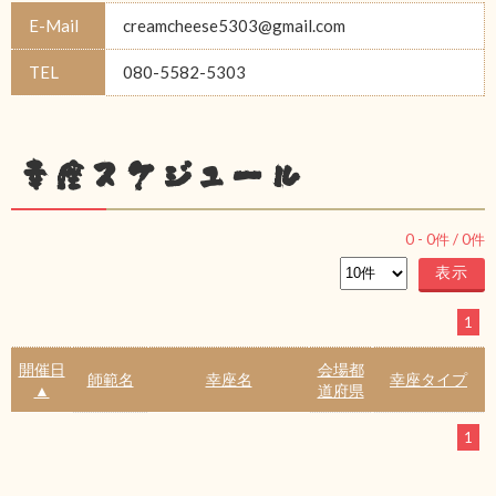
E-Mail
creamcheese5303@gmail.com
TEL
080-5582-5303
幸座スケジュール
0
-
0
件 /
0
件
1
開催日
会場都
師範名
幸座名
幸座タイプ
▲
道府県
1