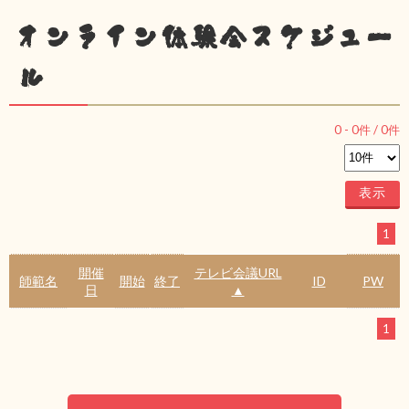
オンライン体験会スケジュー
ル
0
-
0
件 /
0
件
1
開催
テレビ会議URL
師範名
開始
終了
ID
PW
日
▲
1