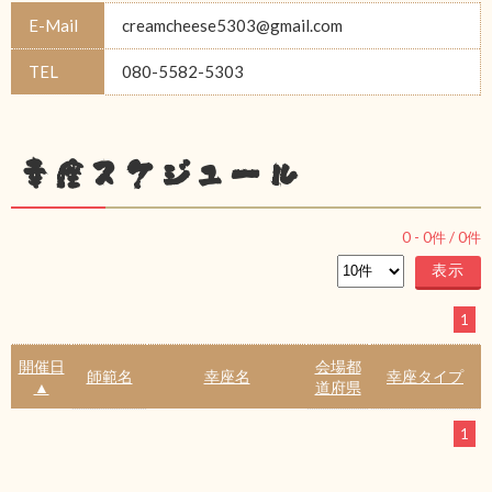
E-Mail
creamcheese5303@gmail.com
TEL
080-5582-5303
幸座スケジュール
0
-
0
件 /
0
件
1
開催日
会場都
師範名
幸座名
幸座タイプ
▲
道府県
1