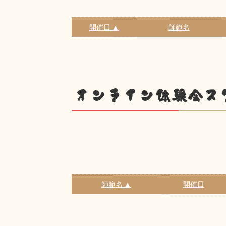
開催日 ▲
師範名
オンライン体験会ス
師範名 ▲
開催日