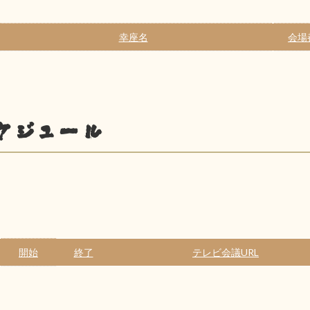
幸座名
会場
ケジュール
開始
終了
テレビ会議URL