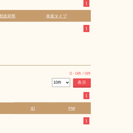
1
都道府県
幸座タイプ
1
0
-
0
件 /
0
件
1
ID
PW
1