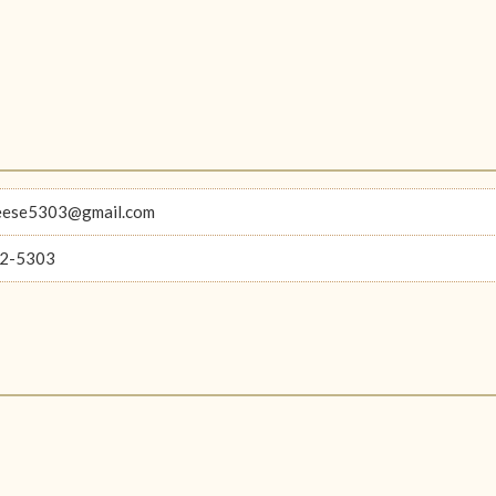
eese5303@gmail.com
2-5303