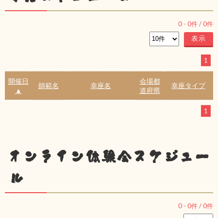
0
-
0
件 /
0
件
1
開催日
会場都
師範名
幸座名
幸座タイプ
▲
道府県
1
オンライン体験会スケジュー
ル
0
-
0
件 /
0
件