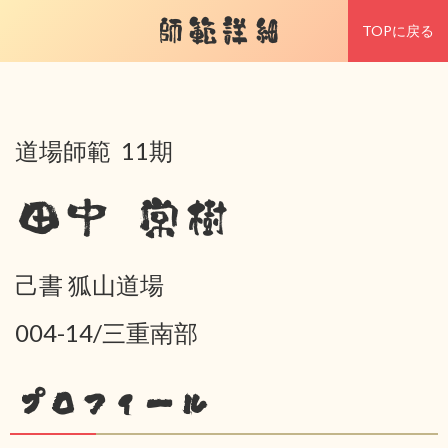
師範詳細
TOPに戻る
道場師範 11期
田中 常樹
己書 狐山道場
004-14/三重南部
プロフィール