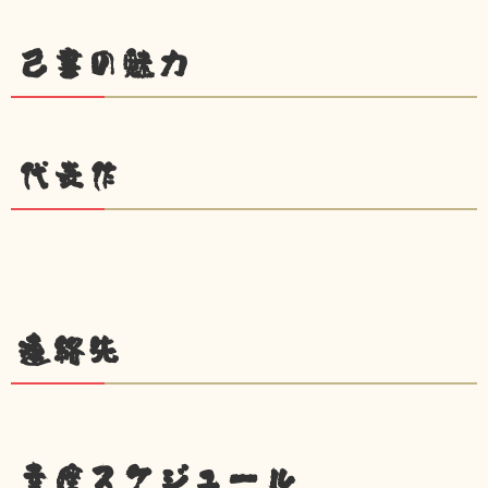
己書の魅力
代表作
連絡先
幸座スケジュール