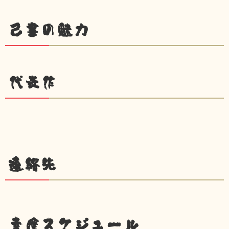
己書の魅力
代表作
連絡先
幸座スケジュール