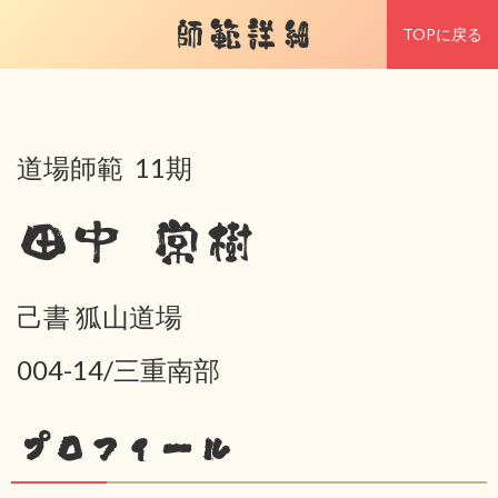
師範詳細
TOPに戻る
道場師範 11期
田中 常樹
己書 狐山道場
004-14/三重南部
プロフィール