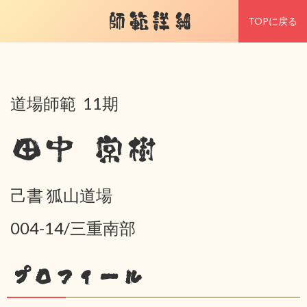
師範詳細
TOPに戻る
道場師範 11期
田中 常樹
己書 狐山道場
004-14/三重南部
プロフィール