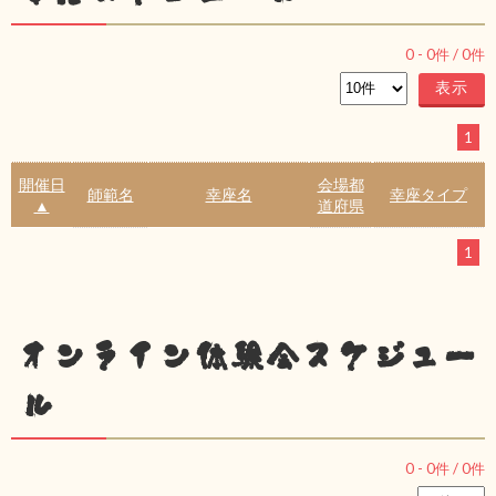
0
-
0
件 /
0
件
1
開催日
会場都
師範名
幸座名
幸座タイプ
▲
道府県
1
オンライン体験会スケジュー
ル
0
-
0
件 /
0
件