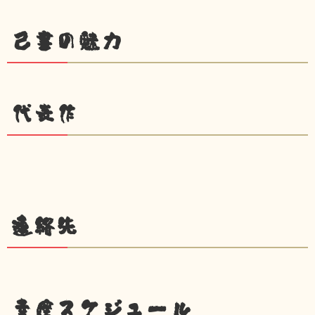
己書の魅力
代表作
連絡先
幸座スケジュール