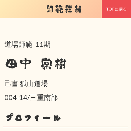
師範詳細
TOPに戻る
道場師範 11期
田中 常樹
己書 狐山道場
004-14/三重南部
プロフィール