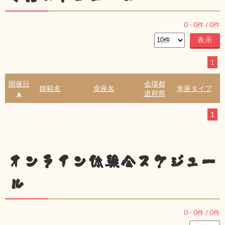
0
-
0
件 /
0
件
1
開催日
会場都
師範名
幸座名
幸座タイプ
▲
道府県
1
オンライン体験会スケジュー
ル
0
-
0
件 /
0
件