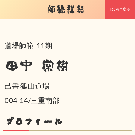
師範詳細
TOPに戻る
道場師範 11期
田中 常樹
己書 狐山道場
004-14/三重南部
プロフィール