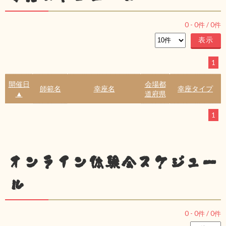
0
-
0
件 /
0
件
1
開催日
会場都
師範名
幸座名
幸座タイプ
▲
道府県
1
オンライン体験会スケジュー
ル
0
-
0
件 /
0
件