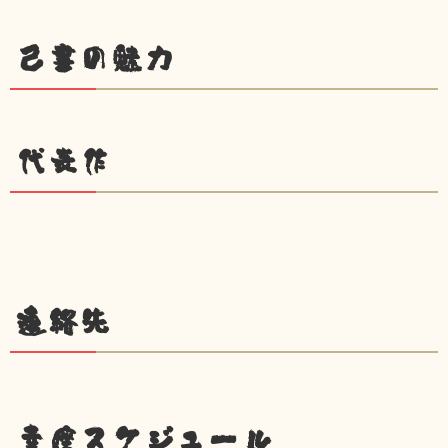
己書の魅力
代表作
連絡先
幸座スケジュール