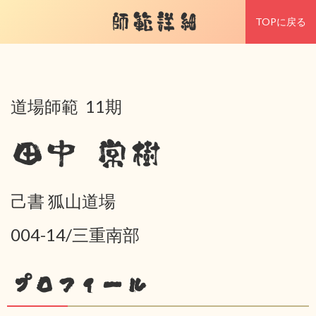
師範詳細
TOPに戻る
道場師範 11期
田中 常樹
己書 狐山道場
004-14/三重南部
プロフィール