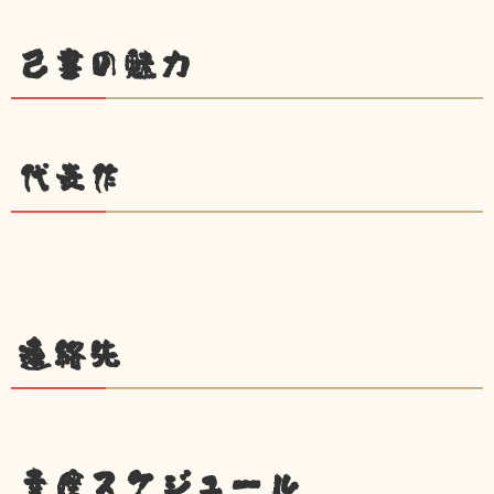
己書の魅力
代表作
連絡先
幸座スケジュール