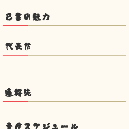
己書の魅力
代表作
連絡先
幸座スケジュール