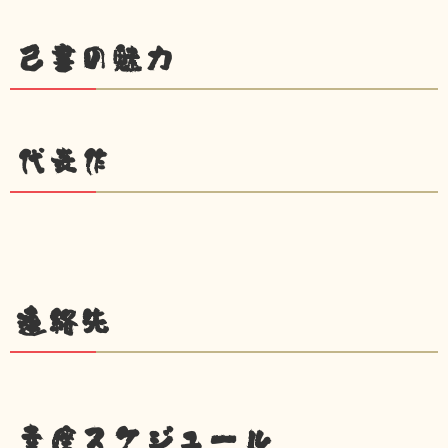
己書の魅力
代表作
連絡先
幸座スケジュール