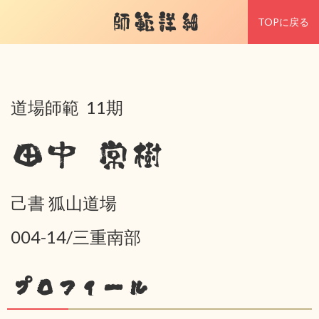
師範詳細
TOPに戻る
道場師範 11期
田中 常樹
己書 狐山道場
004-14/三重南部
プロフィール