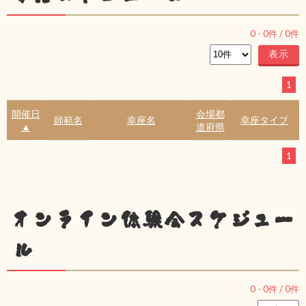
0
-
0
件 /
0
件
1
開催日
会場都
師範名
幸座名
幸座タイプ
▲
道府県
1
オンライン体験会スケジュー
ル
0
-
0
件 /
0
件