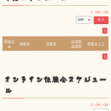
0
-
0
件 /
0
件
1
開催日
会場都
師範名
幸座名
幸座タイプ
▲
道府県
1
オンライン体験会スケジュー
ル
0
-
0
件 /
0
件