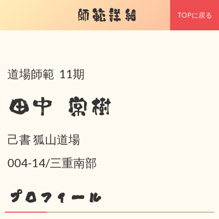
師範詳細
TOPに戻る
道場師範 11期
田中 常樹
己書 狐山道場
004-14/三重南部
プロフィール