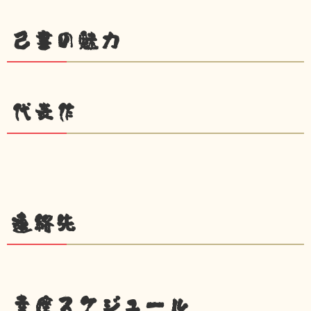
己書の魅力
代表作
連絡先
幸座スケジュール