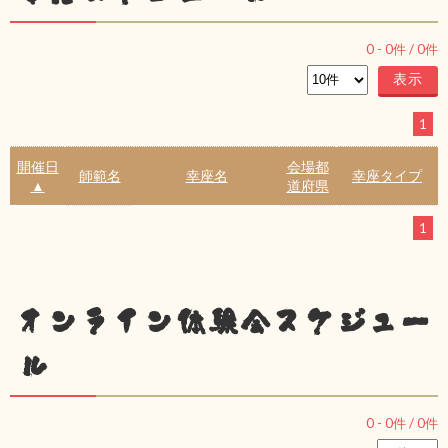
0
-
0
件 /
0
件
1
開催日
会場都
師範名
幸座名
幸座タイプ
▲
道府県
1
オンライン体験会スケジュー
ル
0
-
0
件 /
0
件