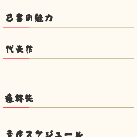
己書の魅力
代表作
連絡先
幸座スケジュール