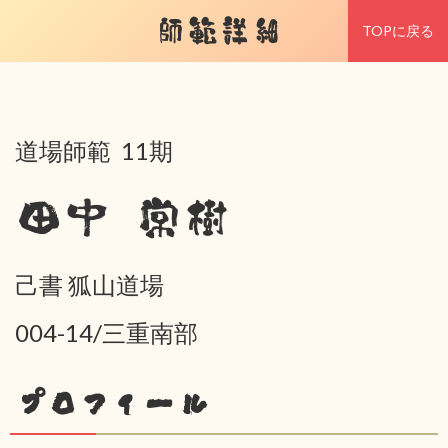
師範詳細
TOPに戻る
道場師範 11期
田中 常樹
己書 狐山道場
004-14/三重南部
プロフィール