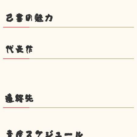
己書の魅力
代表作
連絡先
幸座スケジュール