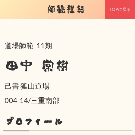
師範詳細
TOPに戻る
道場師範 11期
田中 常樹
己書 狐山道場
004-14/三重南部
プロフィール