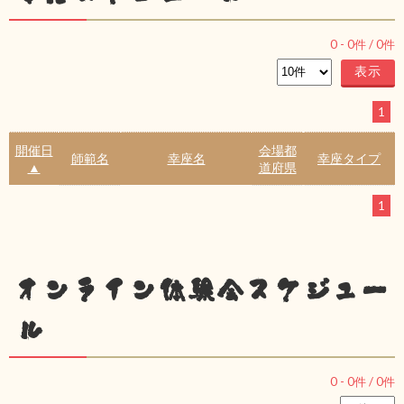
0
-
0
件 /
0
件
1
開催日
会場都
師範名
幸座名
幸座タイプ
▲
道府県
1
オンライン体験会スケジュー
ル
0
-
0
件 /
0
件