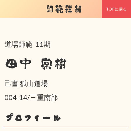
師範詳細
TOPに戻る
道場師範 11期
田中 常樹
己書 狐山道場
004-14/三重南部
プロフィール