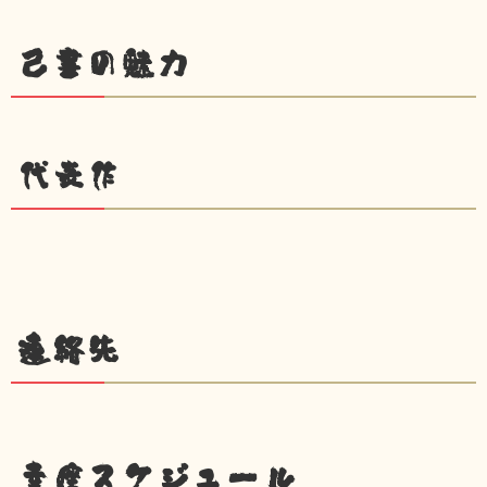
己書の魅力
代表作
連絡先
幸座スケジュール