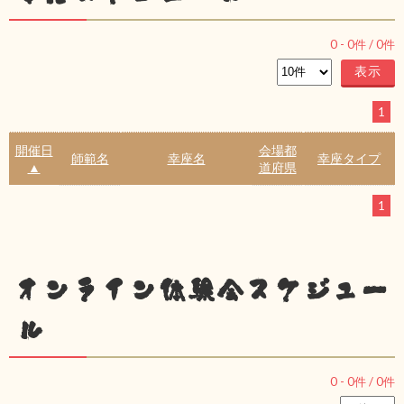
0
-
0
件 /
0
件
1
開催日
会場都
師範名
幸座名
幸座タイプ
▲
道府県
1
オンライン体験会スケジュー
ル
0
-
0
件 /
0
件